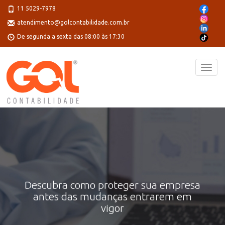
11 5029-7978
atendimento@golcontabilidade.com.br
De segunda a sexta das 08:00 às 17:30
Sua empresa está
Toggl
navig
preparada para a Reforma
Tributária?
Descubra como proteger sua empresa
antes das mudanças entrarem em
vigor