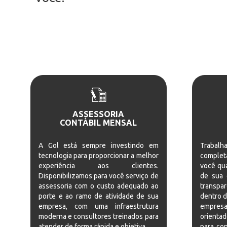
ASSESSORIA
CONTÁBIL MENSAL
A Gol está sempre investindo em
Trabal
tecnologia para proporcionar a melhor
completa
experiência aos clientes.
você qu
Disponibilizamos para você serviço de
de sua 
assessoria com o custo adequado ao
transpar
porte e ao ramo de atividade de sua
dentro 
empresa, com uma infraestrutura
empres
moderna e consultores treinados para
orienta
atender de forma rápida e objetiva.
para con