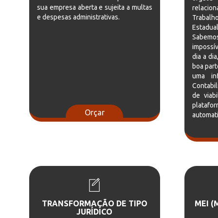
sua empresa aberta e sujeita a multas
relaci
e despesas administrativas.
Trabalh
Estadua
Sabem
impossí
dia a di
boa par
uma in
Contabi
de viab
platafor
Orçar
automati
TRANSFORMAÇÃO DE TIPO
MEI 
JURÍDICO