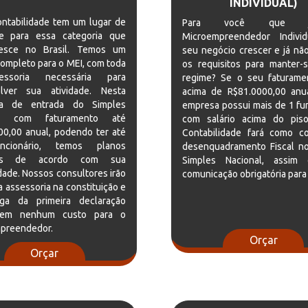
INDIVIDUAL)
ontabilidade tem um lugar de
Para você que
e para essa categoria que
Microempreendedor Individ
esce no Brasil. Temos um
seu negócio crescer e já nã
ompleto para o MEI, com toda
os requisitos para manter-
ssoria necessária para
regime? Se o seu faturame
lver sua atividade. Nesta
acima de R$81.0000,00 anu
ia de entrada do Simples
empresa possui mais de 1 fu
al com faturamento até
com salário acima do pis
00,00 anual, podendo ter até
Contabilidade fará como co
cionário, temos planos
desenquadramento Fiscal no
ais de acordo com sua
Simples Nacional, assim
ade. Nossos consultores irão
comunicação obrigatória para
 a assessoria na constituição e
ga da primeira declaração
sem nenhum custo para o
preendedor.
Orçar
Orçar