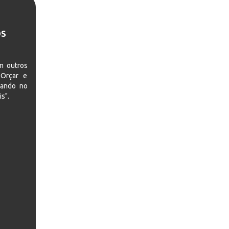
OS
m outros
 Orçar e
rando no
s".