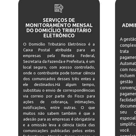
SERVIÇOS DE
MONITORAMENTO MENSAL
ADMI
DO DOMICÍLIO TRIBUTÁRIO
ELETRÔNICO
A gestão
O Domicílio Tributário Eletrônico é a
complex
Caixa Postal atribuída para as
trata
empresas pela Receita Federal,
pagame
Secretaria da Fazenda e Prefeitura, é um
Automat
local seguro, com acesso controlado,
com nos
onde o contribuinte pode tomar ciência
incluem 
dos comunicados desses três entes a
gestão
ele destinados.Há algum tempo,
conven
substituiu o envio de correspondências
pagame
via correio por parte do Fisco para
facilid
ações de cobrança, intimações,
documen
notificações, entre outras. O que
seu c
muitos não sabem também é que a
especi
adesão para as empresas é obrigatória
simplif
e a omissão leva a ciência tácita das
você. 
comunicações publicadas pelos entes