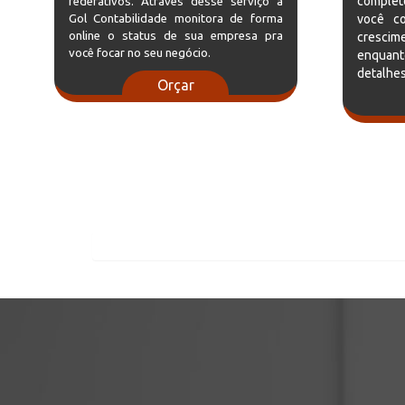
completo
federativos. Através desse serviço a
Gol Contabilidade monitora de forma
você co
online o status de sua empresa pra
cresc
você focar no seu negócio.
enquan
detalhes
Orçar