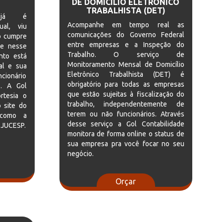
DE DOMICÍLIO ELETRÔNICO
TRABALHISTA (DET)
 já é
Acompanhe em tempo real as
ual, viu
comunicações do Governo Federal
o cumpre
entre empresas e a Inspeção do
se nesse
Trabalho. O serviço de
nto está
Monitoramento Mensal de Domicílio
al e sua
Eletrônico Trabalhista (DET) é
ncionário
obrigatório para todas as empresas
o. A Gol
que estão sujeitas à fiscalização do
rtesia o
trabalho, independentemente de
 site do
terem ou não funcionários. Através
 como a
desse serviço a Gol Contabilidade
 JUCESP.
monitora de forma online o status de
sua empresa pra você focar no seu
negócio.
Orçar