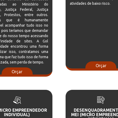
atividades de baixo risco.
onadas ao Ministério do
o, Justiça Federal, Justiça
l, Protestos, entre outros.
os que é humanamente
vel acompanhar tudo isso no
a, pois teríamos que demandar
te do nosso tempo acessando
finidade de sites. A Gol
lidade encontrou uma forma
ilizar isso, contratamos uma
ma que faz tudo isso de forma
zada, sem perda de tempo.
Orçar
Orçar
(MICRO EMPREENDEDOR
DESENQUADRAMENT
INDIVIDUAL)
MEI (MICRO EMPREEN